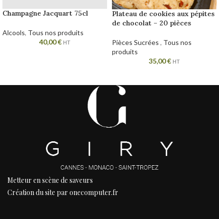
Champagne Jacquart 75cl
Plateau de cookies aux pépites
de chocolat – 20 pièces
Alcools
,
Tous nos produits
40,00
€
Pièces Sucrées
,
Tous nos
HT
produits
35,00
€
HT
Metteur en scène de saveurs
Création du site par onecomputer.fr