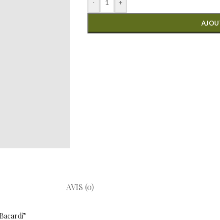
-
+
AJOU
AVIS (0)
 Bacardi”