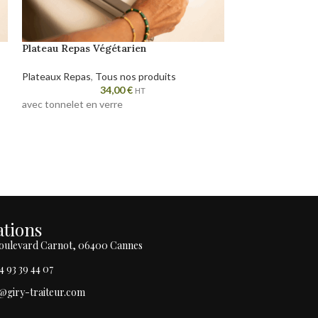
Plateau Repas Végétarien
Vin de Provence
Plateaux Repas
,
Tous nos produits
Alcools
,
Tous nos
34,00
€
HT
avec tonnelet en verre
Recommandation 
1 bouteille pour 5 
1 bouteille pour 4
1 bouteille pour 3
tions
 Boulevard Carnot, 06400 Cannes
4 93 39 44 07
t@giry-traiteur.com