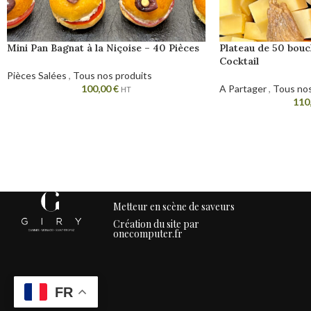
Mini Pan Bagnat à la Niçoise – 40 Pièces
Plateau de 50 bou
Cocktail
Pièces Salées
,
Tous nos produits
100,00
€
A Partager
,
Tous nos
HT
110
Metteur en scène de saveurs
Création du site par
onecomputer.fr
FR