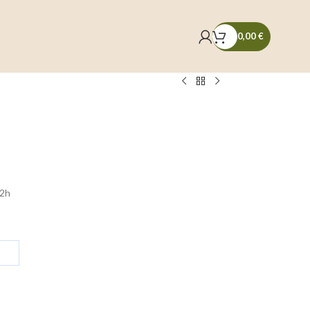
0,00
€
72h