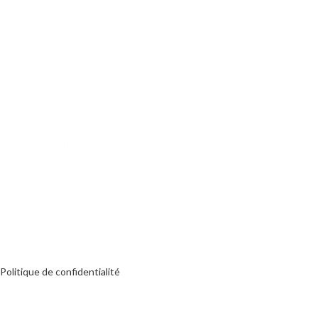
Metteur en scène de saveurs
Création du site par onecomputer.fr
Liens utiles
Boutique
Mentions légales
Politique de confidentialité
Informations