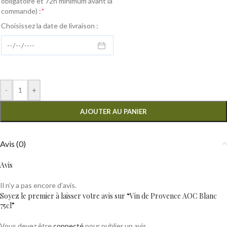
obligatoire et 72h minimum avant la
commande) :
*
Choisissez la date de livraison :
-
+
AJOUTER AU PANIER
Avis (0)
Avis
Il n’y a pas encore d’avis.
Soyez le premier à laisser votre avis sur “Vin de Provence AOC Blanc
75cl”
Vous devez être
connecté
pour publier un avis.