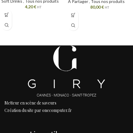
Soft Drinks
,
Tous nos produits
A Partager
,
Tous nos produits
4,20
€
80,00
€
HT
HT
Metteur en scène de saveurs
Création du site par onecomputer.fr