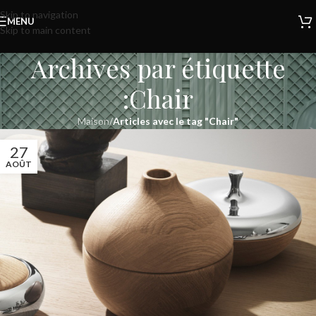
Skip to navigation
MENU
Skip to main content
Archives par étiquette
:Chair
Maison
/
Articles avec le tag "Chair"
27
AOÛT