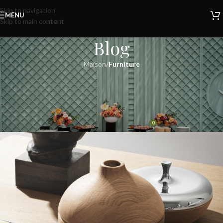
Skip to navigation
MENU
Skip to main content
Blog
Maison
/
Furniture
FURNITURE
Collar brings back coffee
brewing ritual
0
admin
Sur août 27, 2021