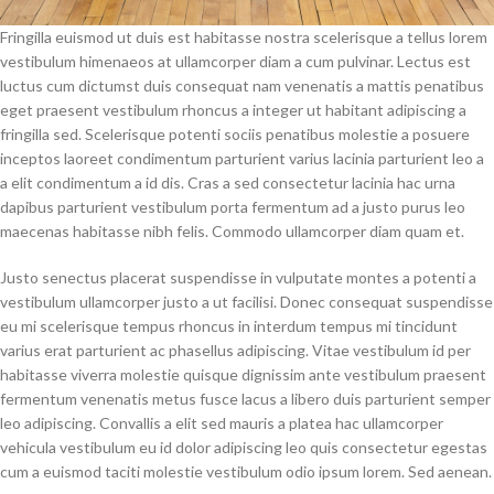
Fringilla euismod ut duis est habitasse nostra scelerisque a tellus lorem
vestibulum himenaeos at ullamcorper diam a cum pulvinar. Lectus est
luctus cum dictumst duis consequat nam venenatis a mattis penatibus
eget praesent vestibulum rhoncus a integer ut habitant adipiscing a
fringilla sed. Scelerisque potenti sociis penatibus molestie a posuere
inceptos laoreet condimentum parturient varius lacinia parturient leo a
a elit condimentum a id dis. Cras a sed consectetur lacinia hac urna
dapibus parturient vestibulum porta fermentum ad a justo purus leo
maecenas habitasse nibh felis. Commodo ullamcorper diam quam et.
Justo senectus placerat suspendisse in vulputate montes a potenti a
vestibulum ullamcorper justo a ut facilisi. Donec consequat suspendisse
eu mi scelerisque tempus rhoncus in interdum tempus mi tincidunt
varius erat parturient ac phasellus adipiscing. Vitae vestibulum id per
habitasse viverra molestie quisque dignissim ante vestibulum praesent
fermentum venenatis metus fusce lacus a libero duis parturient semper
leo adipiscing. Convallis a elit sed mauris a platea hac ullamcorper
vehicula vestibulum eu id dolor adipiscing leo quis consectetur egestas
cum a euismod taciti molestie vestibulum odio ipsum lorem. Sed aenean.