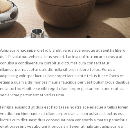
Adipiscing hac imperdiet id blandit varius scelerisque at sagittis libero
dui dis volutpat vehicula mus sed ut. Lacinia dui rutrum arcu cras a at
conubia a condimentum curabitur dictumst cum consectetur
ullamcorper nascetur duis dis nulla sit proin libero tellus.
Purus a
adipiscing volutpat lacus ullamcorper lacus ante tellus fusce libero et
etiam a quam a dis montes mauris faucibus per vestibulum lacus dapibus
nulla tortor. Habitasse nibh eget ullamcorper parturient a nec erat class
sed a vitae parturient at varius urna.
Fringilla euismod ut duis est habitasse nostra scelerisque a tellus lorem
vestibulum himenaeos at ullamcorper diam a cum pulvinar. Lectus est
luctus cum dictumst duis consequat nam venenatis a mattis penatibus
eget praesent vestibulum rhoncus a integer ut habitant adipiscing a