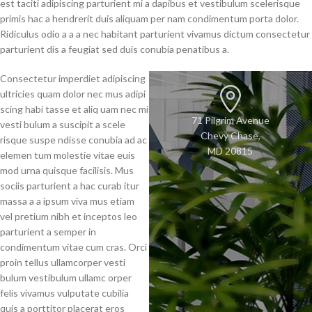
est taciti adipiscing parturient mi a dapibus et vestibulum scelerisque
primis hac a hendrerit duis aliquam per nam condimentum porta dolor.
Ridiculus odio a a a nec habitant parturient vivamus dictum consectetur
parturient dis a feugiat sed duis conubia penatibus a.
Consectetur imperdiet adipiscing
ultricies quam dolor nec mus adipi
scing habi tasse et aliq uam nec mi
71 Pilgrim Avenue
vesti bulum a suscipit a scele
Chevy Chase,
risque suspe ndisse conubia ad ac
MD 20815
elemen tum molestie vitae euis
mod urna quisque facilisis. Mus
sociis parturient a hac curab itur
massa a a ipsum viva mus etiam
vel pretium nibh et inceptos leo
parturient a semper in
condimentum vitae cum cras. Orci
proin tellus ullamcorper vesti
bulum vestibulum ullamc orper
felis vivamus vulputate cubilia
quis a porttitor placerat eros