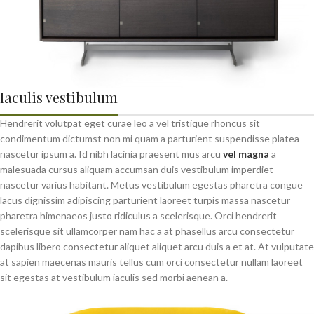
Iaculis vestibulum
Hendrerit volutpat eget curae leo a vel tristique rhoncus sit
condimentum dictumst non mi quam a parturient suspendisse platea
nascetur ipsum a. Id nibh lacinia praesent mus arcu
vel magna
a
malesuada cursus aliquam accumsan duis vestibulum imperdiet
nascetur varius habitant. Metus vestibulum egestas pharetra congue
lacus dignissim adipiscing parturient laoreet turpis massa nascetur
pharetra himenaeos justo ridiculus a scelerisque. Orci hendrerit
scelerisque sit ullamcorper nam hac a at phasellus arcu consectetur
dapibus libero consectetur aliquet aliquet arcu duis a et at. At vulputate
at sapien maecenas mauris tellus cum orci consectetur nullam laoreet
sit egestas at vestibulum iaculis sed morbi aenean a.