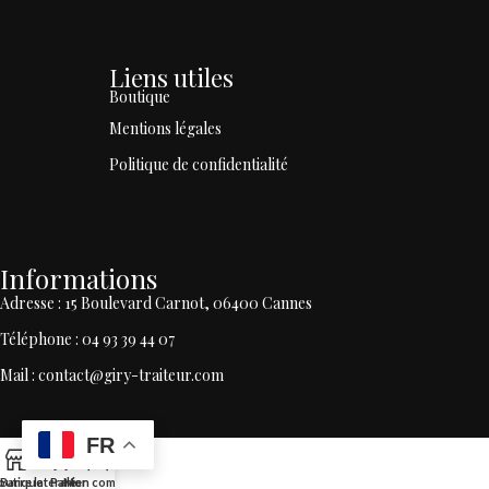
Liens utiles
Boutique
Mentions légales
Politique de confidentialité
Informations
Adresse : 15 Boulevard Carnot, 06400 Cannes
Téléphone : 04 93 39 44 07
Mail : contact@giry-traiteur.com
FR
outique
Barre latérale
Panier
Mon compte