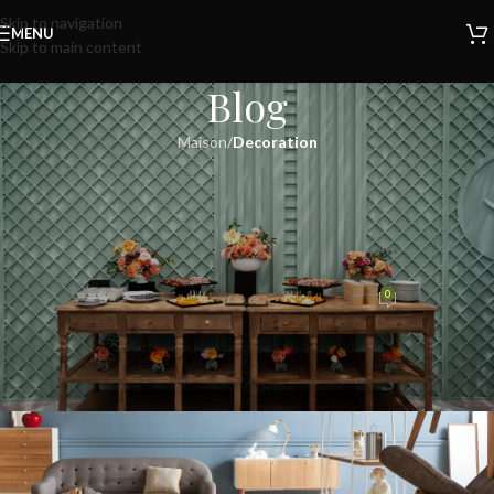
Skip to navigation
MENU
Skip to main content
Blog
Maison
/
Decoration
DECORATION
Exploring Atlanta’s modern
homes
0
admin
août 27, 2021
Sur août 27, 2021